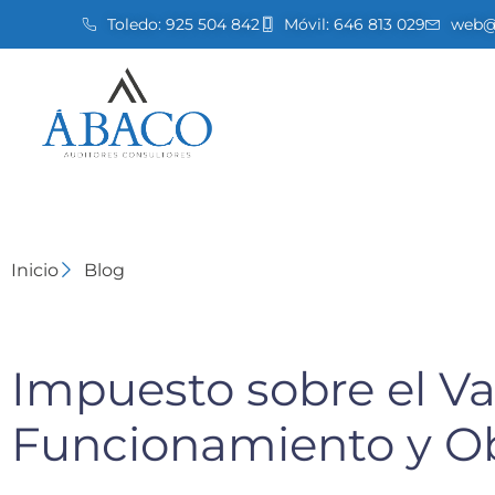
Toledo:
925 504 842
Móvil:
646 813 029
web@a
Inicio
Blog
Impuesto sobre el Va
Funcionamiento y Ob