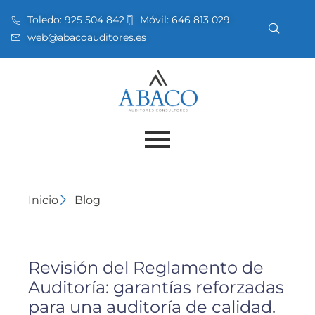
Toledo:
925 504 842
Móvil:
646 813 029
web@abacoauditores.es
Inicio
Blog
Revisión del Reglamento de
Auditoría: garantías reforzadas
para una auditoría de calidad.