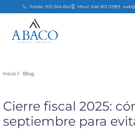
Toledo:
925 504 842
Móvil:
646 813 029
web@a
Inicio
Blog
Cierre fiscal 2025: c
septiembre para evit