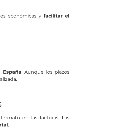
ones económicas y
facilitar el
n España
. Aunque los plazos
lizada.
s
rmato de las facturas. Las
ntal
.