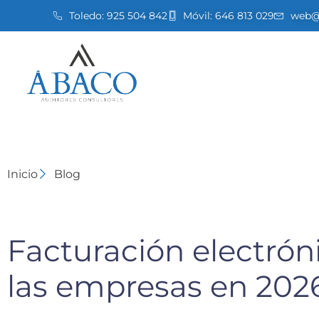
Toledo:
925 504 842
Móvil:
646 813 029
web@a
Inicio
Blog
Facturación electrón
las empresas en 202