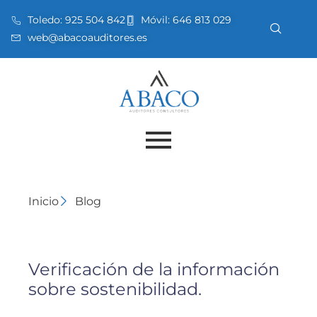
Toledo:
925 504 842
Móvil:
646 813 029
web@abacoauditores.es
Inicio
Blog
Verificación de la información
sobre sostenibilidad.