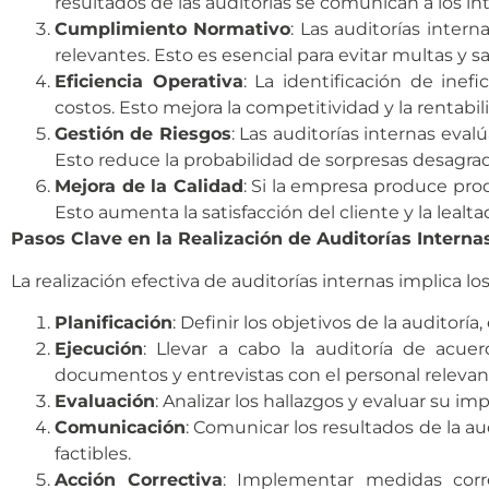
resultados de las auditorías se comunican a los in
Cumplimiento Normativo
: Las auditorías inter
relevantes. Esto es esencial para evitar multas y 
Eficiencia Operativa
: La identificación de ine
costos. Esto mejora la competitividad y la rentabil
Gestión de Riesgos
: Las auditorías internas eval
Esto reduce la probabilidad de sorpresas desagrad
Mejora de la Calidad
: Si la empresa produce prod
Esto aumenta la satisfacción del cliente y la lealta
Pasos Clave en la Realización de Auditorías Interna
La realización efectiva de auditorías internas implica lo
Planificación
: Definir los objetivos de la auditoría
Ejecución
: Llevar a cabo la auditoría de acuer
documentos y entrevistas con el personal relevan
Evaluación
: Analizar los hallazgos y evaluar su i
Comunicación
: Comunicar los resultados de la au
factibles.
Acción Correctiva
: Implementar medidas corre