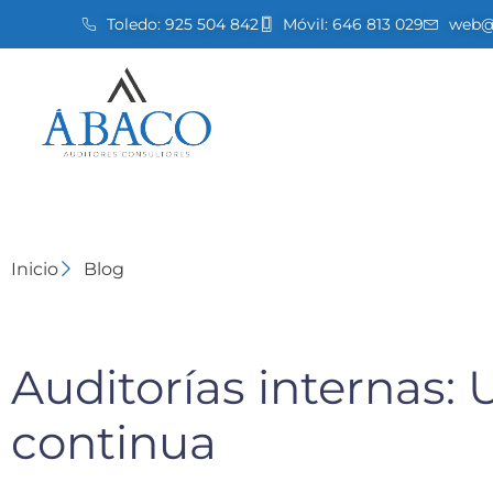
Toledo:
925 504 842
Móvil:
646 813 029
web@a
Inicio
Blog
Auditorías internas: 
continua