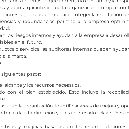
teresados internos, lo que fomenta la confianza y la resp
nas ayudan a garantizar que la organización cumpla con 
sanciones legales, así como para proteger la reputación d
ficiencias y redundancias permite a la empresa optimiz
idad.
úan los riesgos internos y ayudan a la empresa a desarroll
ables en el futuro.
uctos o servicios, las auditorías internas pueden ayudar 
d a la marca.
s
s siguientes pasos:
, el alcance y los recursos necesarios.
do con el plan establecido. Esto incluye la recopilac
te.
mpacto en la organización. Identificar áreas de mejora y op
ditoría a la alta dirección y a los interesados clave. Pre
ctivas y mejoras basadas en las recomendaciones d